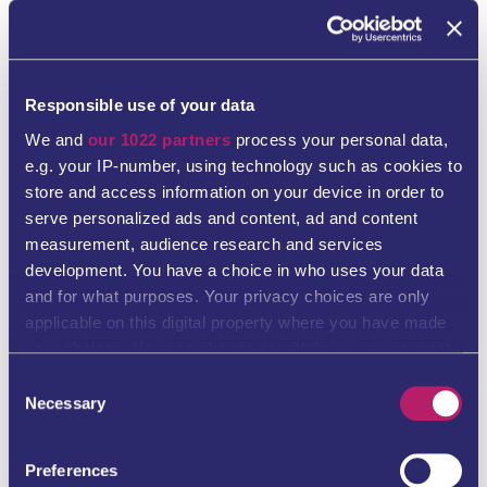
Kaiserstr. 2
55116 Mainz
Tel. +49 6131 9459510
Responsible use of your data
info@evolanguage.de
We and
our 1022 partners
process your personal data,
e.g. your IP-number, using technology such as cookies to
store and access information on your device in order to
serve personalized ads and content, ad and content
measurement, audience research and services
development. You have a choice in who uses your data
and for what purposes. Your privacy choices are only
École de langue Evolanguage
applicable on this digital property where you have made
Francfort
your choices. You can change or withdraw your consent
any time from the Cookie Declaration or by clicking on
Consent
the Privacy trigger icon.
Necessary
Selection
Liebfrauenberg 39
If you allow, we would also like to:
60313 Frankfurt
Preferences
Collect information about your geographical location