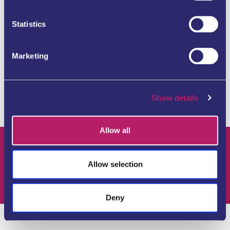
Tel. +49 69 26484869
which can be accurate to within several meters
frankfurt@evolanguage.de
Identify your device by actively scanning it for
Statistics
specific characteristics (fingerprinting)
Find out more about how your personal data is processed
Marketing
and set your preferences in the
details section
.
We use cookies to personalise content and ads, to
Show details
provide social media features and to analyse our traffic.
We also share information about your use of our site with
our social media, advertising and analytics partners who
Allow all
may combine it with other information that you’ve
provided to them or that they’ve collected from your use
of their services.
Allow selection
Deny