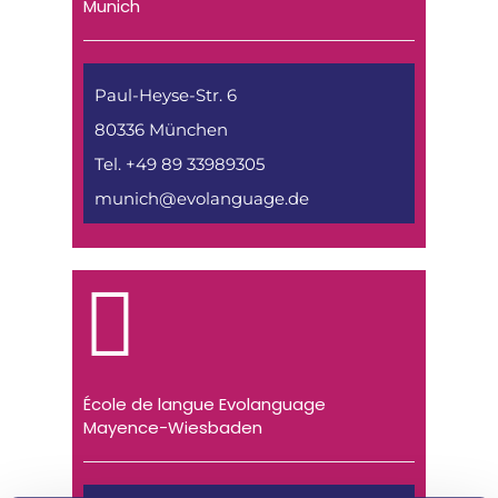
Munich
Paul-Heyse-Str. 6
80336 München
Tel. +49 89 33989305
munich@evolanguage.de
École de langue Evolanguage
Mayence-Wiesbaden