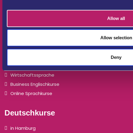
Bundesrepublik Deutschland
Tel: +49 6131 9459510
Allow all
Datenschutz
Impressum
Allow selection
Sprachkurse
Deny
Fremdsprachen-Kurse
Wirtschaftssprache
Business Englischkurse
Online Sprachkurse
Deutschkurse
in Hamburg