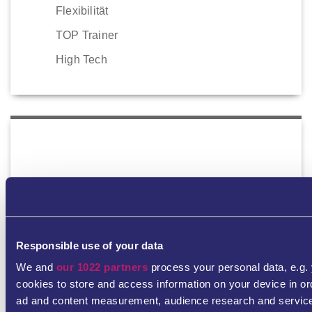
Flexibilität
TOP Trainer
High Tech
Visa Aid
Ausflüge
TOP Cities
Responsible use of your data
We and
our 1022 partners
process your personal data, e.g.
Familienfreundlich
cookies to store and access information on your device in or
20 Jahre Erfahrung – Erprobte Methode
ad and content measurement, audience research and servic