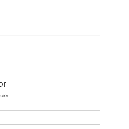
or
ción.