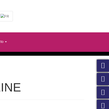
cto
LINE